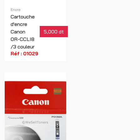
Encre
Cartouche
d'encre
Canon
5,000 dt
OR-CCLI8
/3 couleur
Réf : 01029