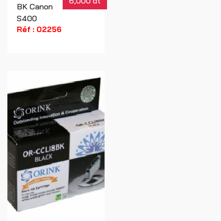
6,000 dt
BK Canon
S400
Réf : 02256