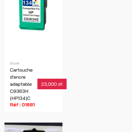
Encre
Cartouche
d'encre
adaptable
23,000 dt
C9363H
(HP134)C
Réf : 01681