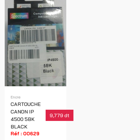
Encre
CARTOUCHE
CANON IP
9,779 dt
4500 5BK
BLACK
Réf : 00629