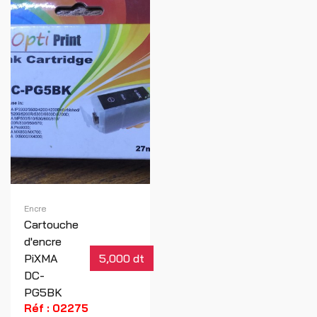
Encre
Cartouche
d'encre
PiXMA
5,000 dt
DC-
PG5BK
Réf : 02275