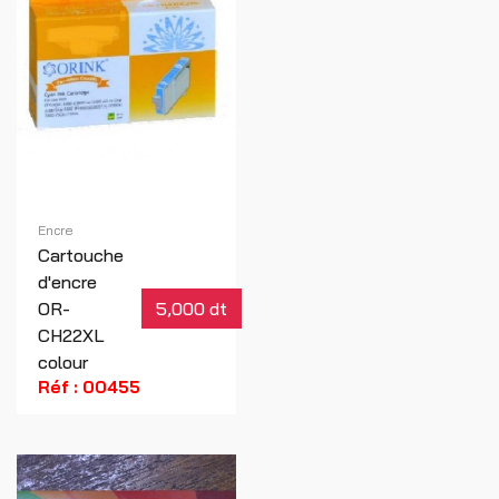
Encre
Cartouche
d'encre
OR-
5,000 dt
CH22XL
colour
Réf : 00455