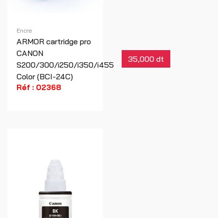
Encre
ARMOR cartridge pro
CANON
35,000 dt
S200/300/i250/i350/i455
Color (BCI-24C)
Réf : 02368