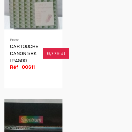
Encre
CARTOUCHE
CANON 5BK
9,779 dt
IP4500
Réf : 00611