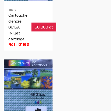
Encre
Cartouche
d'encre
6615A
50,000 dt
INKjet
cartridge
Réf : 01163