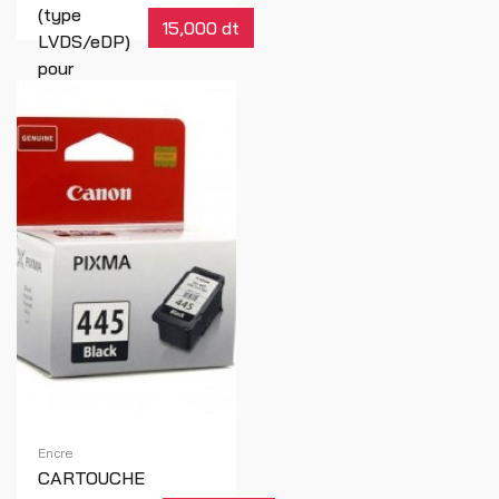
(type
15,000 dt
LVDS/eDP)
pour
ordinateur
portable
Toshiba ou
Asus
Réf : 00538
Encre
CARTOUCHE