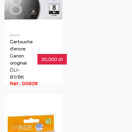
Encre
Cartouche
d'encre
Canon
30,000 dt
oroginal
CLI-
8Y/BK
Réf : 00608