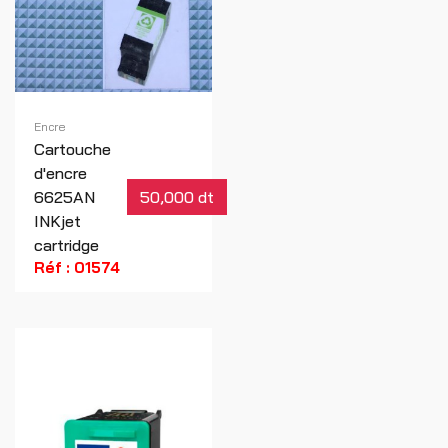
Encre
Cartouche
d'encre
6625AN
50,000 dt
INKjet
cartridge
Réf : 01574