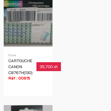
Encre
CARTOUCHE
CANON
35,700 dt
C8767H(130)
Réf : 00615