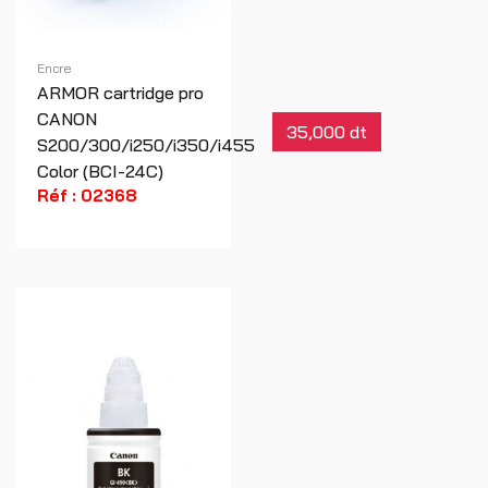
Encre
ARMOR cartridge pro
CANON
35,000 dt
S200/300/i250/i350/i455
Color (BCI-24C)
Réf : 02368