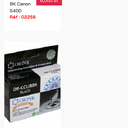
6,000 dt
BK Canon
S400
Réf : 02256