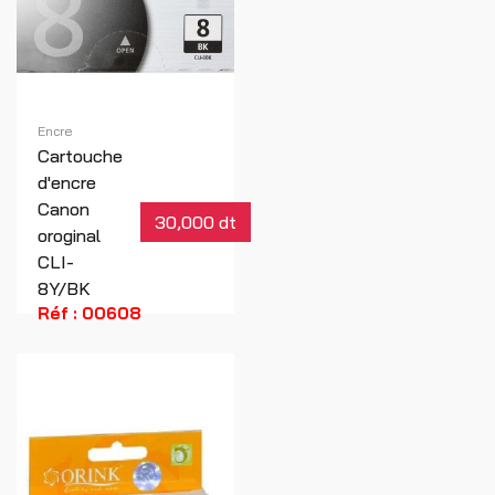
Encre
Cartouche
d'encre
Canon
30,000 dt
oroginal
CLI-
8Y/BK
Réf : 00608