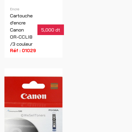
Encre
Cartouche
d'encre
Canon
5,000 dt
OR-CCLI8
/3 couleur
Réf : 01029