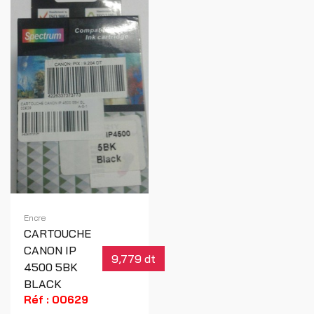
Encre
CARTOUCHE
CANON IP
9,779 dt
4500 5BK
BLACK
Réf : 00629