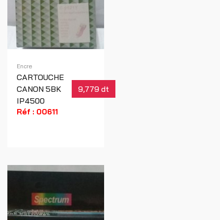
Encre
CARTOUCHE
CANON 5BK
9,779 dt
IP4500
Réf : 00611