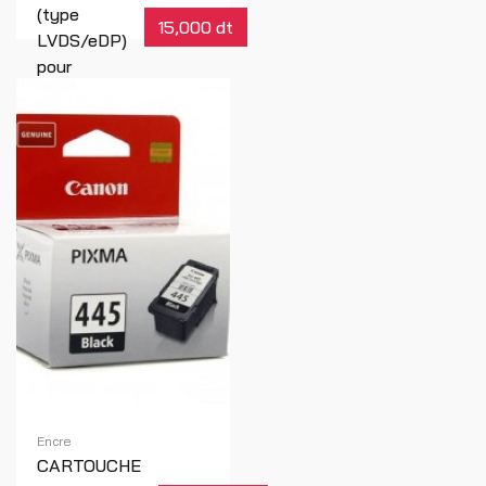
(type
15,000 dt
LVDS/eDP)
pour
ordinateur
portable
Toshiba ou
Asus
Réf : 00538
Encre
CARTOUCHE