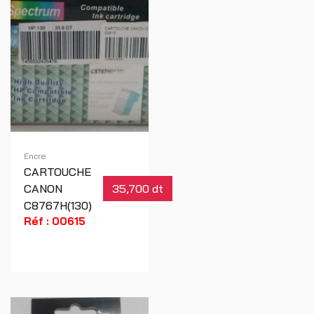
Encre
CARTOUCHE
CANON
35,700 dt
C8767H(130)
Réf : 00615