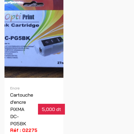
Encre
Cartouche
d'encre
PiXMA
5,000 dt
DC-
PG5BK
Réf : 02275