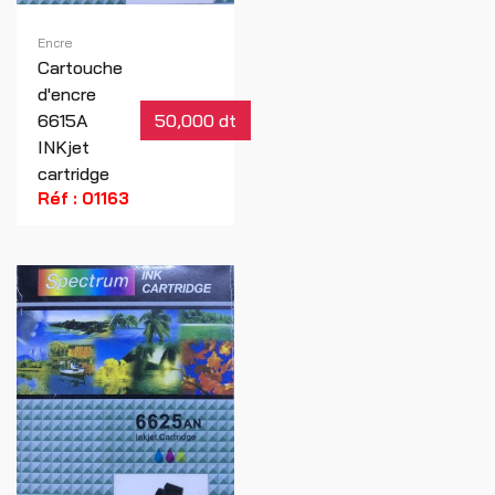
Encre
Cartouche
d'encre
6615A
50,000 dt
INKjet
cartridge
Réf : 01163