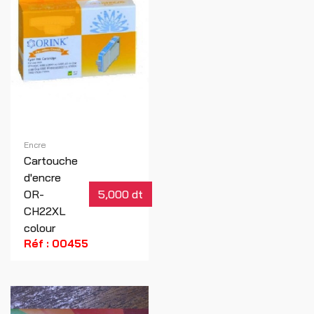
Encre
Cartouche
d'encre
OR-
5,000 dt
CH22XL
colour
Réf : 00455