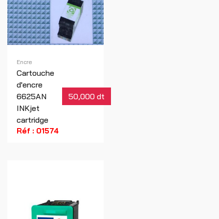
Encre
Cartouche
d'encre
6625AN
50,000 dt
INKjet
cartridge
Réf : 01574