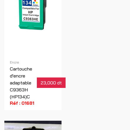
Encre
Cartouche
d'encre
adaptable
23,000 dt
C9363H
(HP134)C
Réf : 01681