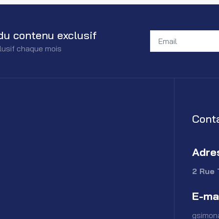
du contenu exclusif
lusif chaque mois
Cont
Adre
2 Rue 
E-ma
gsimon