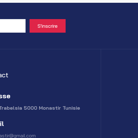
act
sse
Trabelsia 5000 Monastir Tunisie
il
astir@gmail.com