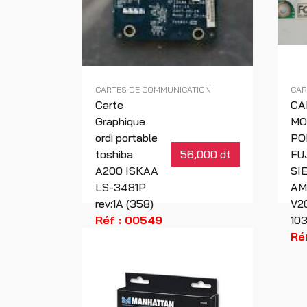
CARTES DE COMMUNICATION
CAR
Carte
CA
Graphique
MO
ordi portable
PO
toshiba
56,000 dt
FU
A200 ISKAA
SI
LS-3481P
AM
rev:1A (358)
V2
Réf : 00549
10
Ré