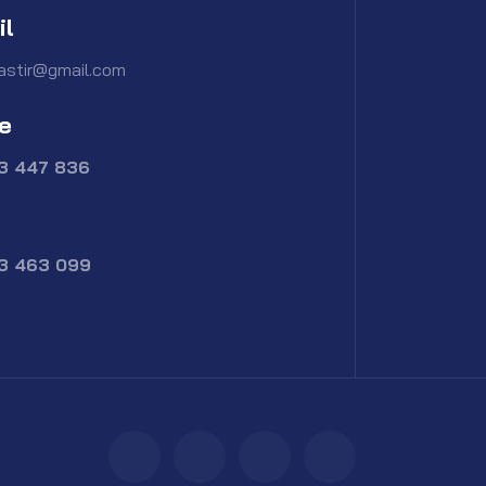
il
astir@gmail.com
e
73 447 836
73 463 099