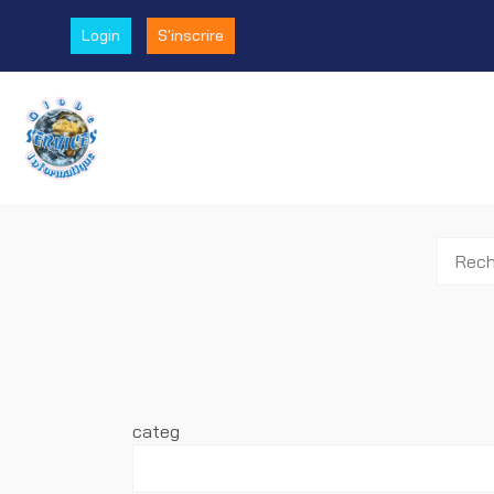
Login
S'inscrire
categ