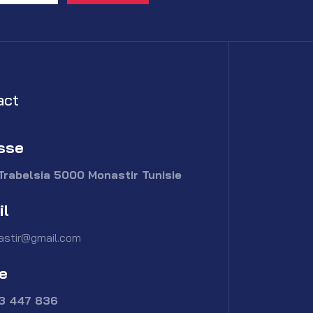
act
sse
Trabelsia 5000 Monastir Tunisie
il
astir@gmail.com
e
73 447 836