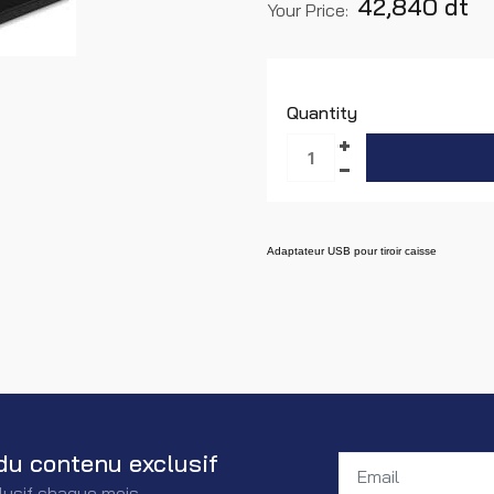
42,840 dt
Your Price:
Quantity
Adaptateur USB pour tiroir caisse
du contenu exclusif
lusif chaque mois