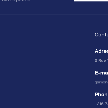
Cont
Adre
2 Rue 
E-ma
gsimon
Phon
+216 