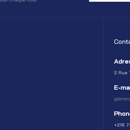
Cont
Adre
2 Rue 
E-ma
gsimon
Phon
+216 