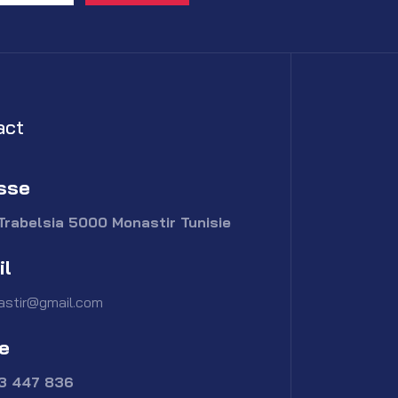
act
sse
Trabelsia 5000 Monastir Tunisie
il
astir@gmail.com
e
73 447 836