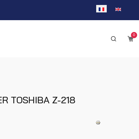
Sélectionnez votre 
0
Type 2 or more 
R TOSHIBA Z-218