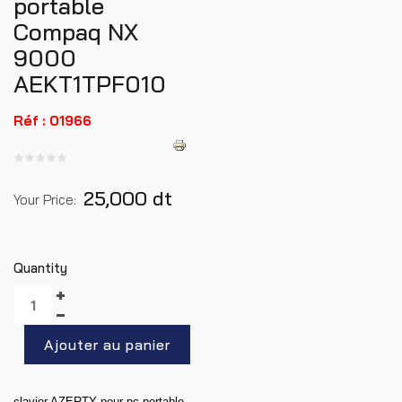
portable
Compaq NX
9000
AEKT1TPF010
Réf : 01966
25,000 dt
Your Price:
Quantity
clavier AZERTY pour pc portable