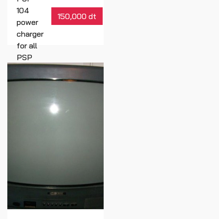
104
150,000 dt
power
charger
for all
PSP
Réf : 00887