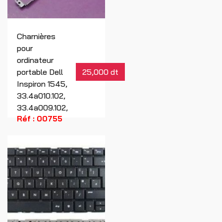
Charnières
pour
ordinateur
portable Dell
25,000 dt
Inspiron 1545,
33.4a010.102,
33.4a009.102,
Réf : 00755