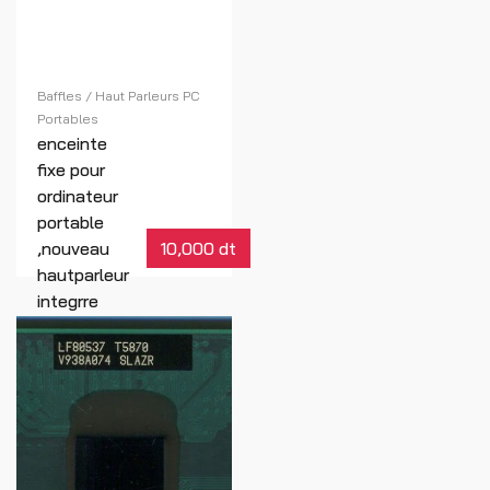
Baffles / Haut Parleurs PC
Portables
enceinte
fixe pour
ordinateur
portable
,nouveau
10,000 dt
hautparleur
integrre
ASUS
PU551J
Réf : 01218