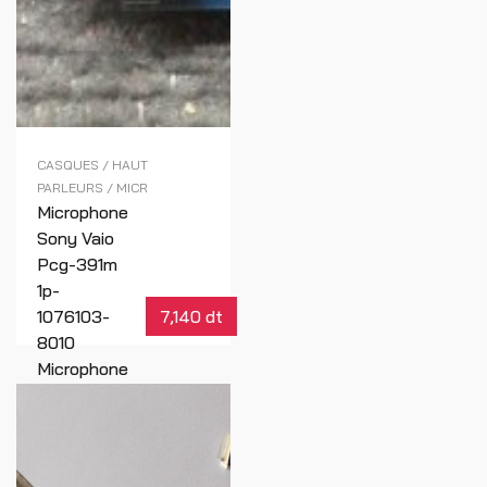
CASQUES / HAUT
PARLEURS / MICR
Microphone
Sony Vaio
Pcg-391m
1p-
1076103-
7,140 dt
8010
Microphone
Micro
Internal
Réf : 01857