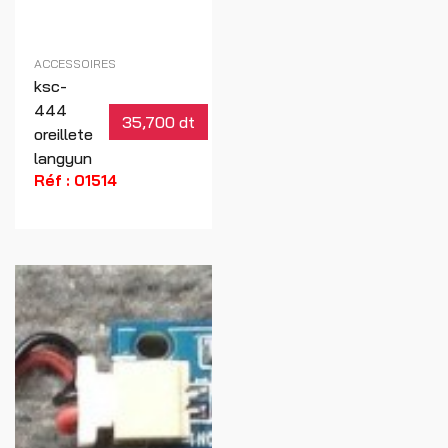
ACCESSOIRES
ksc-
444
35,700 dt
oreillete
langyun
Réf : 01514