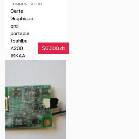
COMMUNICATION
Carte
Graphique
ordi
portable
toshiba
A200
56,000 dt
ISKAA
LS-
3481P
rev:1A
(358)
Réf : 00549