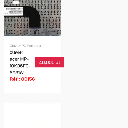
Clavier PC Portable
clavier
acer MP-
40,000 dt
10K36F0-
6981W
Réf : 00156