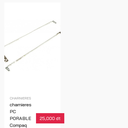
CHARNIERES
charnieres
PC
PORABLE
25,000 dt
Compaq