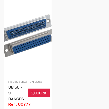
F571 Mars15
VX60
13NB0NL0M03111
13NB0NL0M02011
Réf : 00668
PIECES ELECTRONIQUES
DB 50 /
3
3,000 dt
RANGES
Réf : 00777