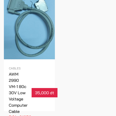
CABLES
AWM
2990
VM-1 80c
30V Low
35,000 dt
Voltage
Computer
Cable