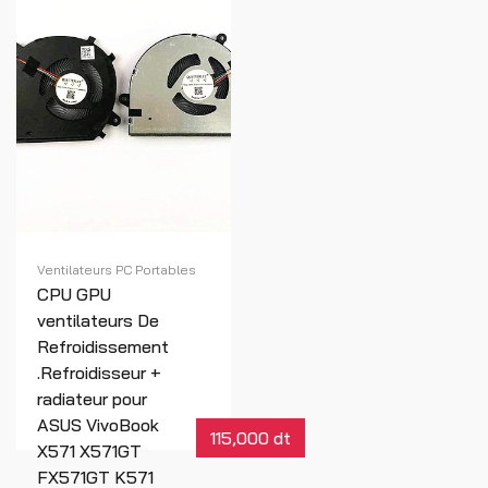
Ventilateurs PC Portables
CPU GPU
ventilateurs De
Refroidissement
.Refroidisseur +
radiateur pour
ASUS VivoBook
115,000 dt
X571 X571GT
FX571GT K571