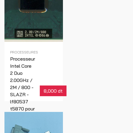
PROCESSEURES
Processeur
Intel Core
2 Duo
2.00GHz /
2M / 800 -
8,000 dt
SLAZR -
lf80537
t5870 pour
ASUS
N73SV
Réf : 01589