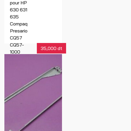
pour HP
630 631
635
Compaq
Presario
CQ57
CQ57-
35,000 dt
1000
ordinateur
portable
Lcd
charnière 1
paire
(gauche
et droite)
Réf : 01706