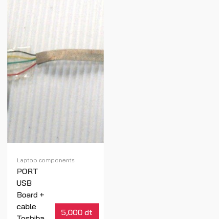
Laptop components
PORT
USB
Board +
cable
5,000 dt
Toshiba