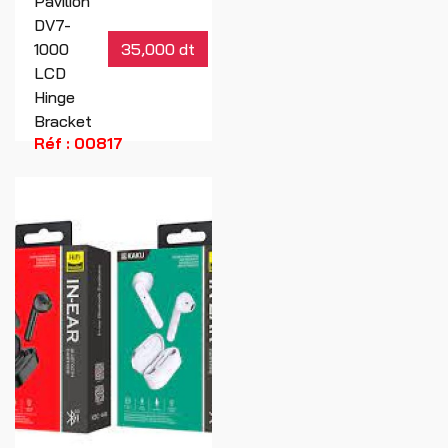
Pavilion
DV7-
1000
35,000 dt
LCD
Hinge
Bracket
Réf : 00817