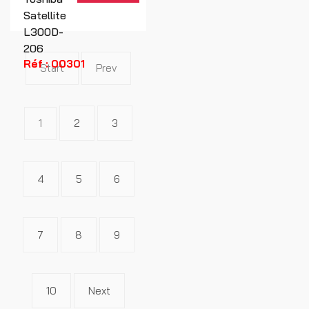
Satellite
L300D-
206
Réf : 00301
Start
Prev
1
2
3
4
5
6
7
8
9
10
Next