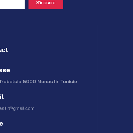
act
sse
Trabelsia 5000 Monastir Tunisie
il
astir@gmail.com
e