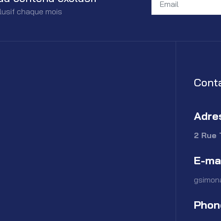
lusif chaque mois
Cont
Adre
2 Rue 
E-ma
gsimon
Phon