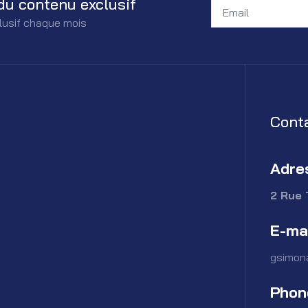
du contenu exclusif
lusif chaque mois
Cont
Adre
2 Rue 
E-ma
gsimon
Phon