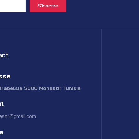
act
sse
Trabelsia 5000 Monastir Tunisie
il
astir@gmail.com
e