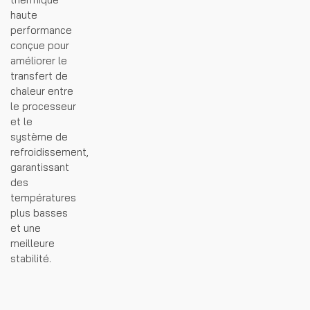
haute
performance
conçue pour
améliorer le
transfert de
chaleur entre
le processeur
et le
système de
refroidissement,
garantissant
des
températures
plus basses
et une
meilleure
stabilité.