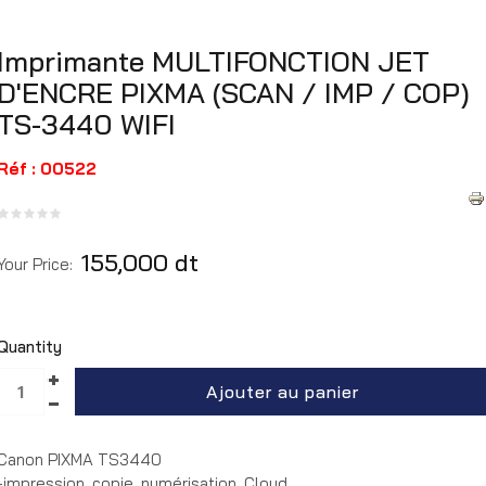
Imprimante MULTIFONCTION JET
D'ENCRE PIXMA (SCAN / IMP / COP)
TS-3440 WIFI
Réf : 00522
155,000 dt
Your Price:
Quantity
Canon PIXMA TS3440
-impression, copie, numérisation, Cloud