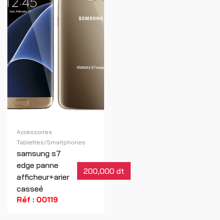
Réf : 00860
Accessoires
Tablettes/Smartphones
samsung s7
edge panne
200,000 dt
afficheur+arier
casseé
Réf : 00119