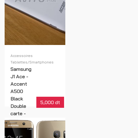
Accessoires
Tablettes/Smartphones
Samsung
J1 Ace -
Accent
A500
Black
5,000 dt
Double
carte -
ipod
touch 8
GB WIFI