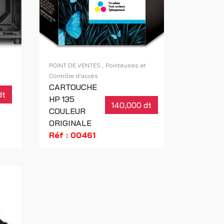
POINT DE VENTES
Pointeuses et
Contrôle d'accés
CARTOUCHE
dt
HP 135
140,000 dt
COULEUR
ORIGINALE
Réf : 00461