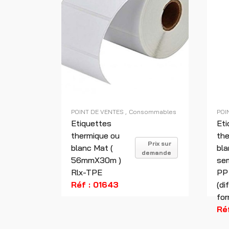
POINT DE VENTES
Consommables
POI
Etiquettes
Eti
thermique ou
th
Prix sur
blanc Mat (
bla
demande
56mmX30m )
sem
Rlx-TPE
PP
Réf : 01643
(di
for
Ré