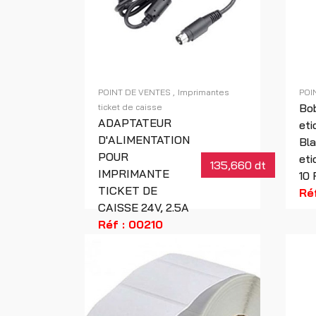
POINT DE VENTES
Imprimantes
POI
Bo
ticket de caisse
ADAPTATEUR
eti
D'ALIMENTATION
Bla
POUR
eti
135,660 dt
IMPRIMANTE
10 
TICKET DE
Ré
CAISSE 24V, 2.5A
Réf : 00210