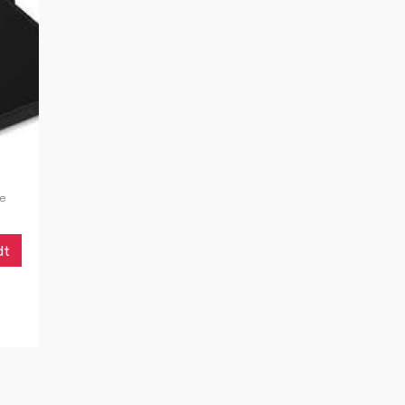
se
dt