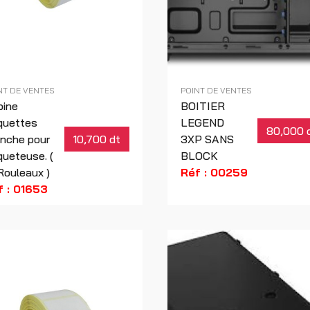
NT DE VENTES
POINT DE VENTES
bine
BOITIER
quettes
LEGEND
80,000 
nche pour
10,700 dt
3XP SANS
queteuse. (
BLOCK
Rouleaux )
Réf : 00259
f : 01653