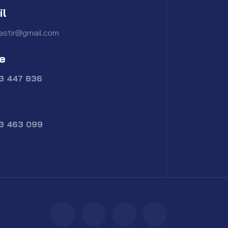
il
astir@gmail.com
e
73 447 836
73 463 099