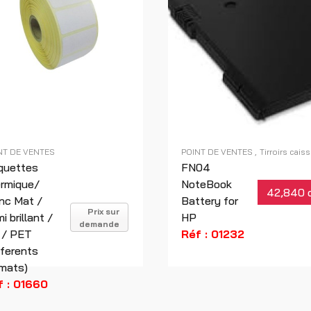
NT DE VENTES
POINT DE VENTES
Tirroirs cais
quettes
FN04
ermique/
NoteBook
42,840 
nc Mat /
Battery for
Prix sur
i brillant /
HP
demande
 / PET
Réf : 01232
fferents
mats)
f : 01660