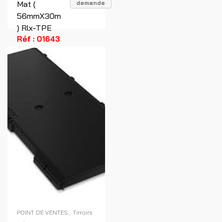
Mat (
demande
56mmX30m
) Rlx-TPE
Réf : 01643
POINT DE VENTES
Tirroirs