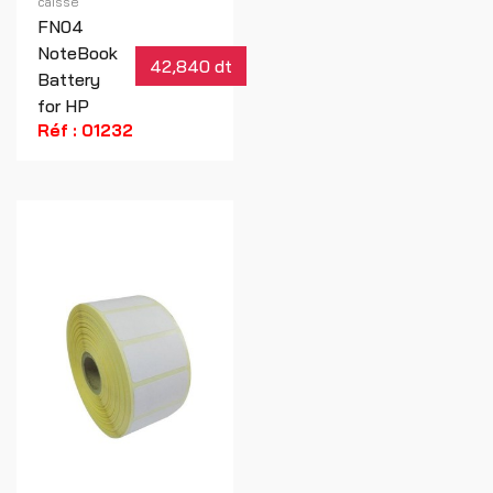
caisse
FN04
NoteBook
42,840 dt
Battery
for HP
Réf : 01232