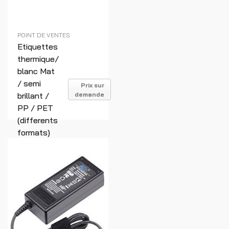
POINT DE VENTES
Etiquettes
thermique/
blanc Mat
/ semi
Prix sur
brillant /
demande
PP / PET
(differents
formats)
Réf : 01660