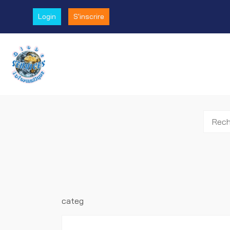
Login
S'inscrire
categ