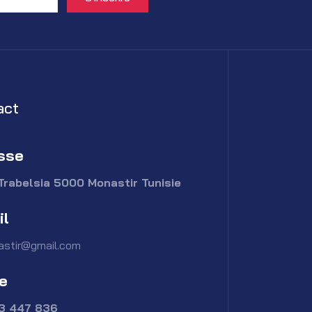
act
sse
Trabelsia 5000 Monastir Tunisie
il
astir@gmail.com
e
73 447 836