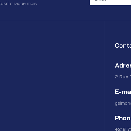
lusif chaque mois
Cont
Adre
2 Rue 
E-ma
gsimon
Phon
+216 