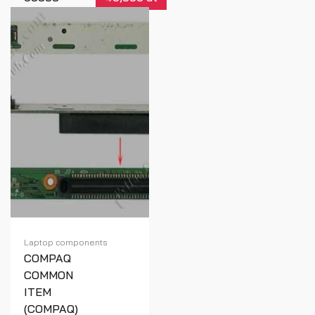
6535S
6730S
6735S
490267-131
491274-131
4902
Réf : 00443
Laptop components
COMPAQ
COMMON
ITEM
(COMPAQ)