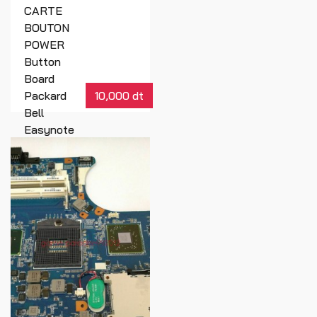
CARTE
BOUTON
POWER
Button
Board
Packard
10,000 dt
Bell
Easynote
MS2384
MGE
E340285
Réf : 01242