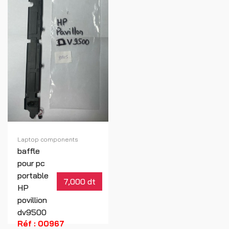
Laptop components
baffle
pour pc
portable
7,000 dt
HP
povillion
dv9500
Réf : 00967