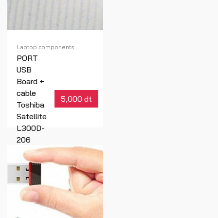
Laptop components
PORT
USB
Board +
cable
5,000 dt
Toshiba
Satellite
L300D-
206
Réf : 00301