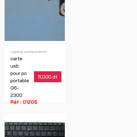
Laptop components
carte
usb
pour pc
11,000 dt
portable
G6-
2300
Réf : 01205