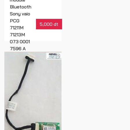
Bluetooth
Sony vaio
PCG
5,000 dt
71211M
71213M
073 0001
7596 A
Réf : 01892