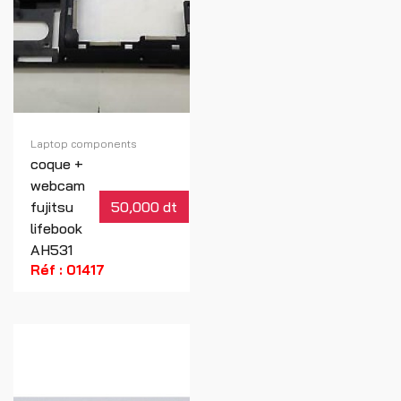
Laptop components
coque +
webcam
fujitsu
50,000 dt
lifebook
AH531
Réf : 01417