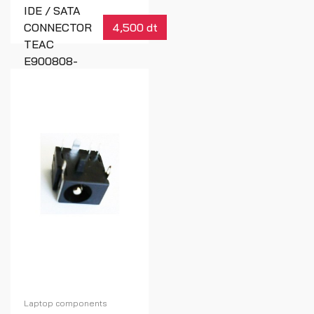
IDE / SATA
CONNECTOR
4,500 dt
TEAC
E900808-
00B,
PCBA.COMP
A
Réf : 00320
Laptop components