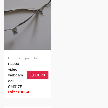
Laptop components
nappe
vidéo
webcam
5,000 dt
dell
0M917F
Réf : 01664