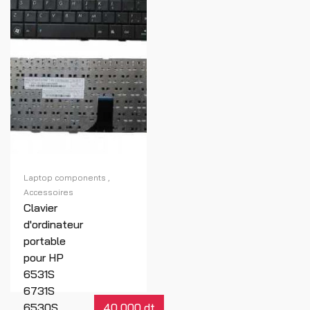
Laptop components
Accessoires
Clavier
d'ordinateur
portable
pour HP
6531S
6731S
6530S
40,000 dt