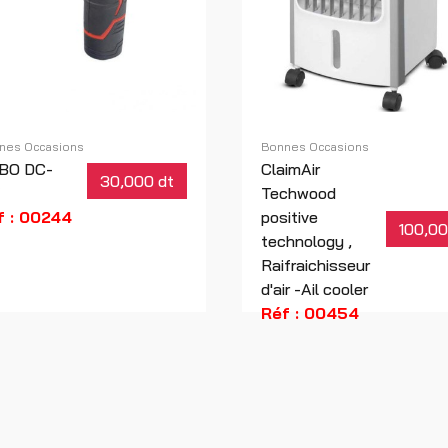
nes Occasions
Bonnes Occasions
BO DC-
ClaimAir
30,000 dt
Techwood
f : 00244
positive
100,00
technology ,
Raifraichisseur
d'air -Ail cooler
Réf : 00454