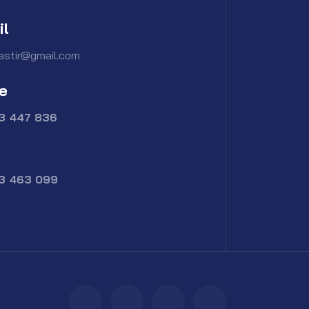
il
astir@gmail.com
e
73 447 836
73 463 099