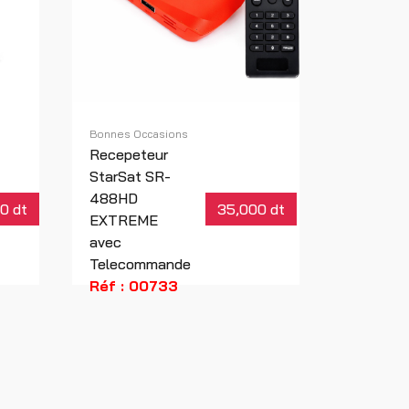
Bonnes Occasions
Recepeteur
StarSat SR-
488HD
0 dt
35,000 dt
EXTREME
avec
Telecommande
Réf : 00733