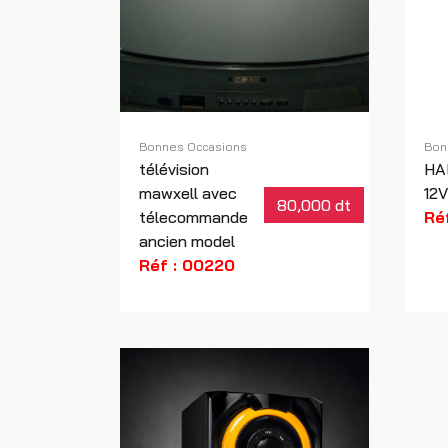
Bonnes Occasions
Bon
télévision
HA
mawxell avec
12V
80,000 dt
télecommande
Ré
ancien model
Réf : 00220