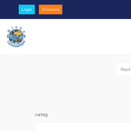
Login
S'inscrire
categ