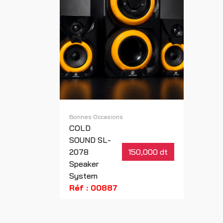
Bonnes Occasions
COLD
SOUND SL-
2078
150,000 dt
Speaker
System
Réf : 00887