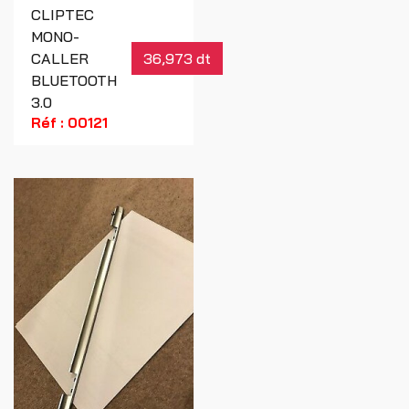
CLIPTEC
MONO-
CALLER
36,973 dt
BLUETOOTH
3.0
Réf : 00121