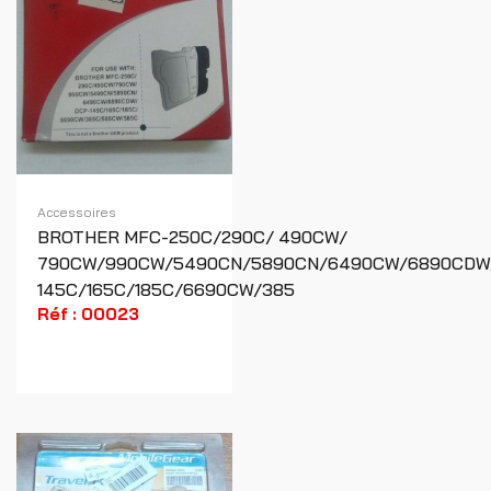
Accessoires
BROTHER MFC-250C/290C/ 490CW/
790CW/990CW/5490CN/5890CN/6490CW/6890CDW
145C/165C/185C/6690CW/385
Réf : 00023