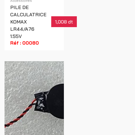
Accessoires
PILE DE
CALCULATRICE
KOMAX
1,008 dt
LR44/A76
1.55V
Réf : 00080