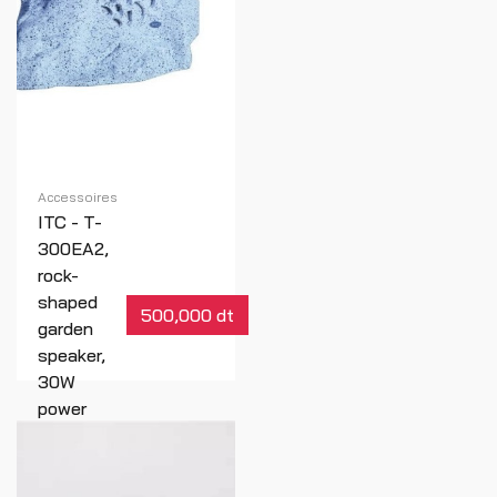
Accessoires
ITC - T-
300EA2,
rock-
shaped
500,000 dt
garden
speaker,
30W
power
Réf : 00091