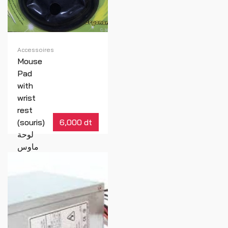
Accessoires
Mouse
Pad
with
wrist
rest
(souris)
6,000 dt
لوحة
ماوس
مع
مسند
للمعصم
Réf : 00073