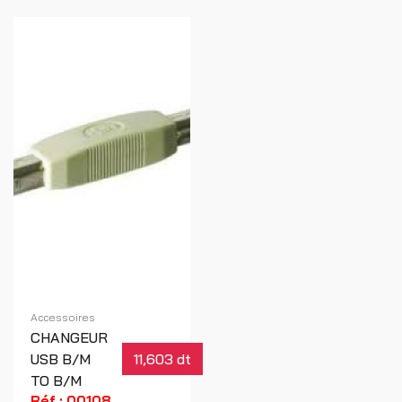
Accessoires
CHANGEUR
USB B/M
11,603 dt
TO B/M
Réf : 00108