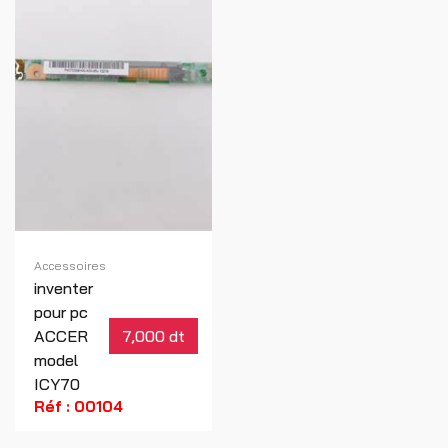
Accessoires
inventer
pour pc
ACCER
7,000 dt
model
ICY70
Réf : 00104