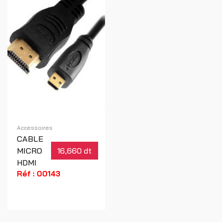
Accessoires
CABLE
MICRO
16,660 dt
HDMI
Réf : 00143