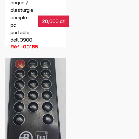
coque /
plasturgie
complet
20,000 dt
pc
portable
dell 3900
Réf : 00185