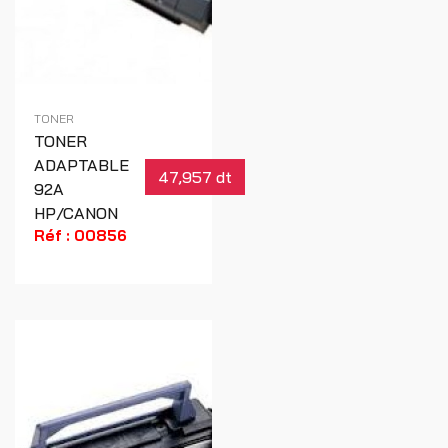
TONER
TONER
ADAPTABLE
47,957 dt
92A
HP/CANON
Réf : 00856