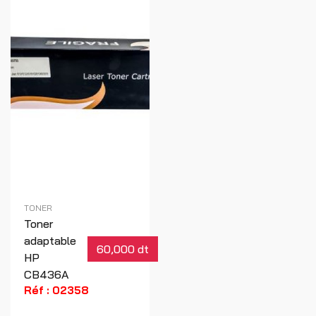
TONER
Toner
adaptable
60,000 dt
HP
CB436A
Réf : 02358