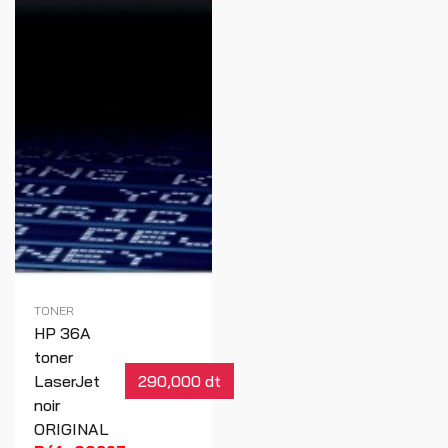
TONER
HP 36A
toner
LaserJet
290,000 dt
noir
ORIGINAL