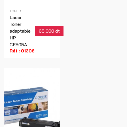
TONER
Laser
Toner
adaptable
65,000 dt
HP
CE505A
Réf : 01306