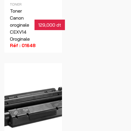
TONER
Toner
Canon
oroginale
129,000 dt
CEXV14
Oroginale
Réf : 01648