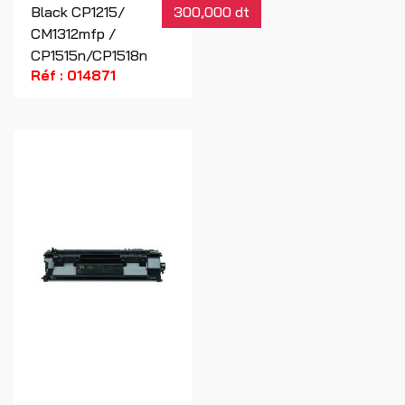
Black CP1215/
300,000 dt
CM1312mfp /
CP1515n/CP1518n
Réf : 014871