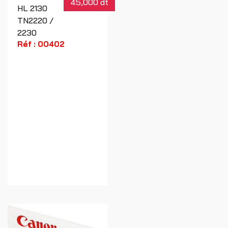
45,000 dt
HL 2130
TN2220 /
2230
Réf : 00402