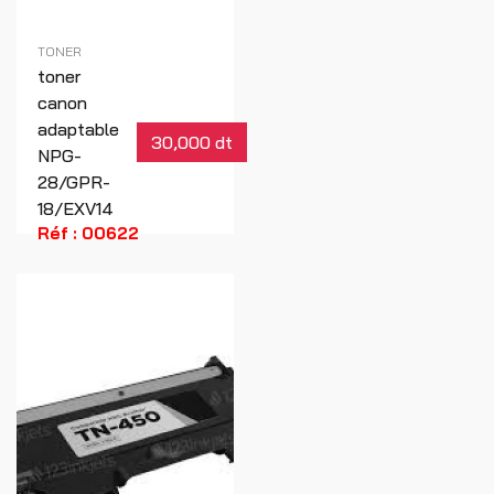
TONER
toner
canon
adaptable
30,000 dt
NPG-
28/GPR-
18/EXV14
Réf : 00622