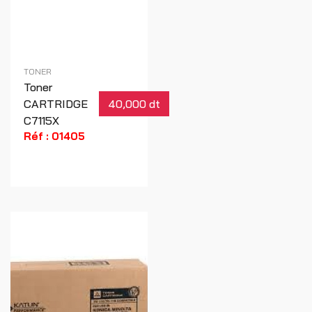
TONER
Toner
CARTRIDGE
40,000 dt
C7115X
Réf : 01405