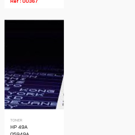
Réf : 00367
TONER
HP 49A
Q5949A