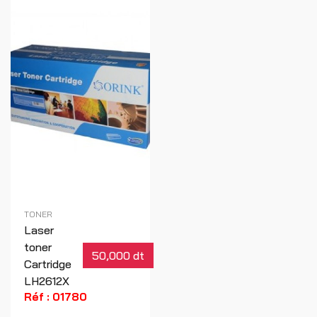
TONER
Laser
toner
50,000 dt
Cartridge
LH2612X
Réf : 01780