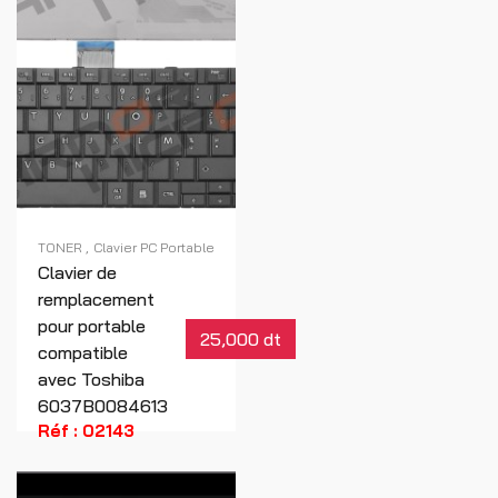
TONER
Clavier PC Portable
Clavier de
remplacement
pour portable
25,000 dt
compatible
avec Toshiba
6037B0084613
Réf : 02143