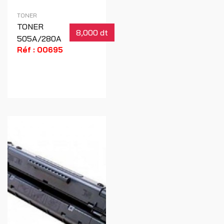
TONER
TONER
8,000 dt
505A/280A
Réf : 00695