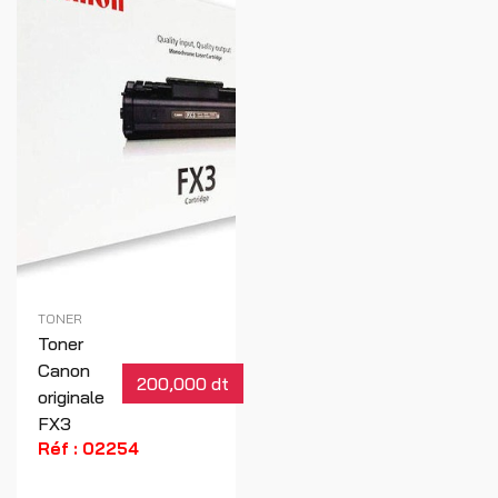
TONER
Toner
Canon
200,000 dt
originale
FX3
Réf : 02254