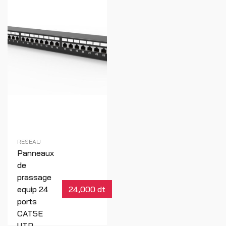
RESEAU
Panneaux
de
prassage
equip 24
24,000 dt
ports
CAT5E
UTP