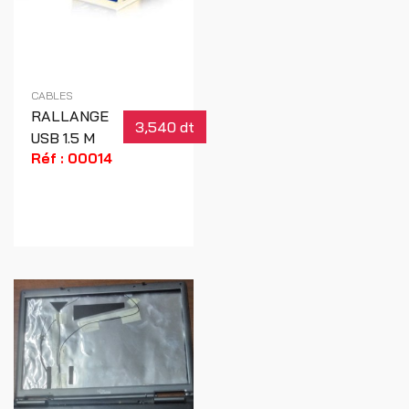
CABLES
RALLANGE
3,540 dt
USB 1.5 M
Réf : 00014