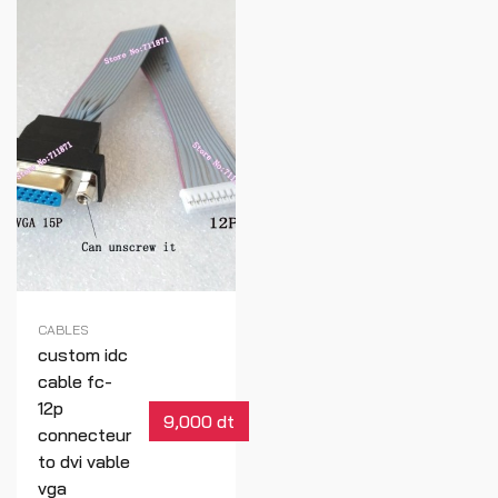
CABLES
custom idc
cable fc-
12p
9,000 dt
connecteur
to dvi vable
vga