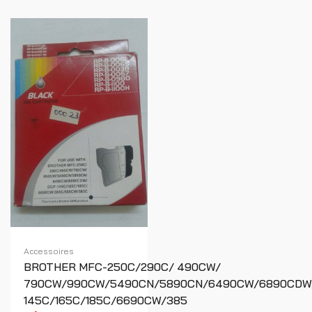
Accessoires
BROTHER MFC-250C/290C/ 490CW/
790CW/990CW/5490CN/5890CN/6490CW/6890CDW
145C/165C/185C/6690CW/385