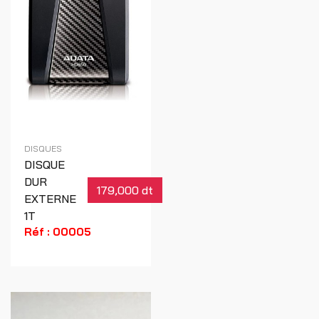
Conroe
AMD Quad
Core and
Triple Core
(95W) AMD
Athlon 64
X2
Réf : 00004
DISQUES
DISQUE
DUR
179,000 dt
EXTERNE
1T
Réf : 00005