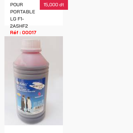
POUR
15,000 dt
PORTABLE
LG F1-
2ASHF2
Réf : 00017