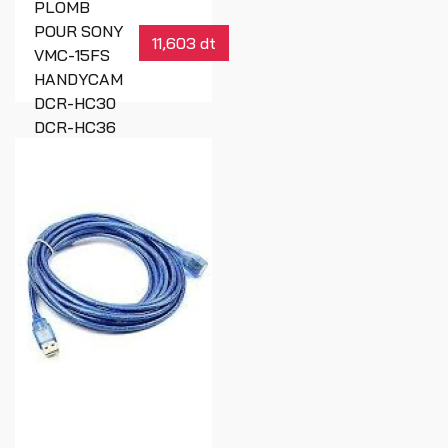
PLOMB
POUR SONY
11,603 dt
VMC-15FS
HANDYCAM
DCR-HC30
DCR-HC36
Réf : 00007