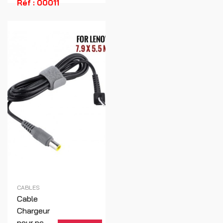
Réf : 00011
CABLES
Cable
Chargeur
pour pc