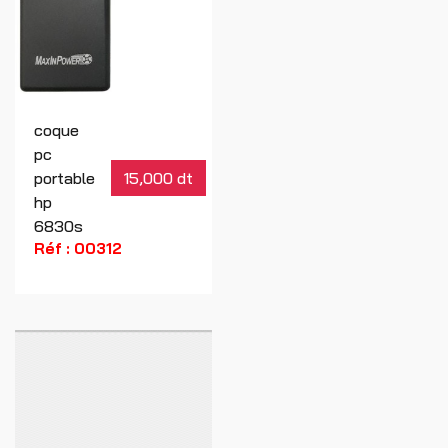
coque
pc
portable
15,000 dt
hp
6830s
Réf : 00312