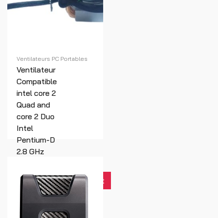
Ventilateurs PC Portables
Ventilateur
Compatible
intel core 2
Quad and
core 2 Duo
Intel
Pentium-D
2.8 GHz
Pentium4
3.4GHz
10,000 dt
Intel
Celeron-D
Conroe-L