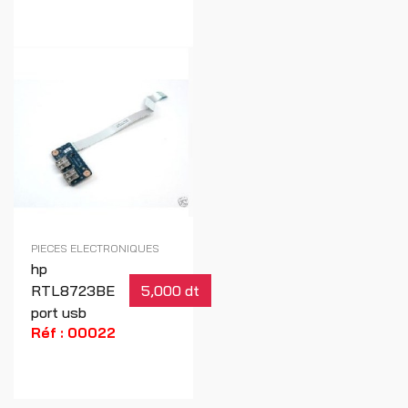
PIECES ELECTRONIQUES
hp
RTL8723BE
5,000 dt
port usb
Réf : 00022