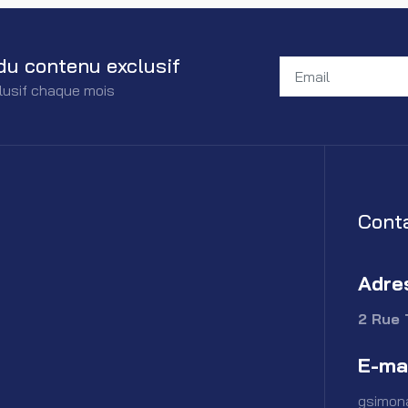
du contenu exclusif
lusif chaque mois
Cont
Adre
2 Rue 
E-ma
gsimon