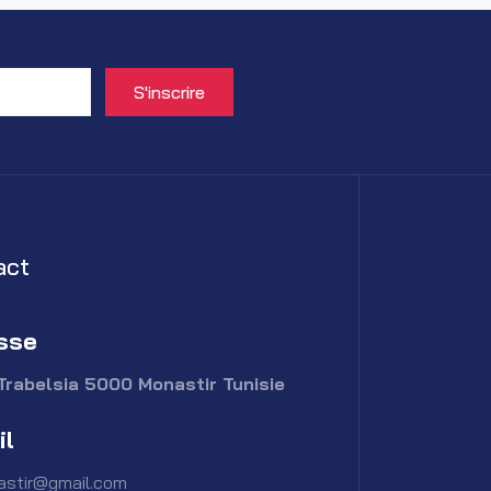
act
sse
Trabelsia 5000 Monastir Tunisie
il
astir@gmail.com